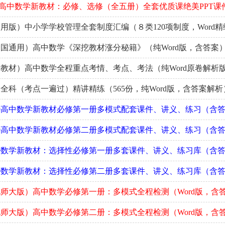
19高中数学新教材：必修、选修（全五册）全套优质课绝美PPT课
用版）中小学学校管理全套制度汇编（８类120项制度，Word精
国通用）高中数学《深挖教材涨分秘籍》（纯Word版，含答案
教材）高中数学全程重点考情、考点、考法（纯Word原卷解析
全科（考点一遍过）精讲精练（565份，纯Word版，含答案解析
19高中数学新教材必修第一册多模式配套课件、讲义、练习（含
19高中数学新教材必修第二册多模式配套课件、讲义、练习（含
19数学新教材：选择性必修第一册多套课件、讲义、练习库（含
19数学新教材：选择性必修第二册多套课件、讲义、练习库（含
师大版）高中数学必修第一册：多模式全程检测（Word版，含
师大版）高中数学必修第二册：多模式全程检测（Word版，含