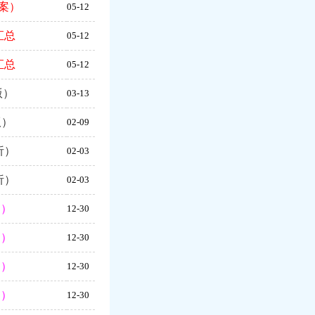
案）
05-12
汇总
05-12
汇总
05-12
版）
03-13
版）
02-09
析）
02-03
析）
02-03
案）
12-30
案）
12-30
案）
12-30
案）
12-30