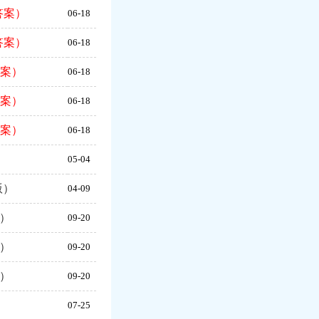
答案）
06-18
答案）
06-18
答案）
06-18
答案）
06-18
答案）
06-18
）
05-04
版）
04-09
）
09-20
）
09-20
）
09-20
）
07-25