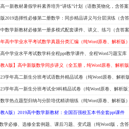
高一新教材暑假学科素养培升“讲练”计划（语数英物化，含答案
版2019选择性必修第二册数学：同步精品讲义与分层演练（含
9高中数学新教材必修第一册多模式配套课件、讲义、练习（含答
23年高中学业水平考试数学真题分类汇编（纯Word原卷、解析版
高中学业水平考试数学科全程ppt教学课件、全程Word习题宝库
教A版】高中新版数学同步讲义（全五册，纯Word原卷、解析
023学年高二新生分班考试语数外精品试卷（纯Word原卷、解析
023学年高一新生分班考试全9科精品试卷（纯Word原卷、解析版
数学热点题型归纳与分阶培优精讲细练（纯Word原卷、解析版
教A版）2019高中数学新教材：全国百强校五本书全套ppt课件
数学必修、选修全套例题、课后习题、变式题（纯Word版，含