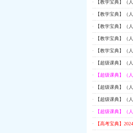
【教学宝典】（人
·
【教学宝典】（人
·
【教学宝典】（人
·
【教学宝典】（人
·
【教学宝典】（人
·
【超级课典】（人
·
【超级课典】（人
·
【超级课典】（人
·
【超级课典】（人
·
【超级课典】（人
·
【高考宝典】202
·