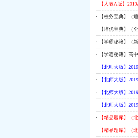
【人教A版】20
·
【校务宝典】（通
·
【培优宝典】（全
·
【学霸秘籍】（新
·
【学霸秘籍】高中
·
【北师大版】20
·
【北师大版】20
·
【北师大版】20
·
【北师大版】20
·
【精品题库】（北
·
【精品题库】（北
·