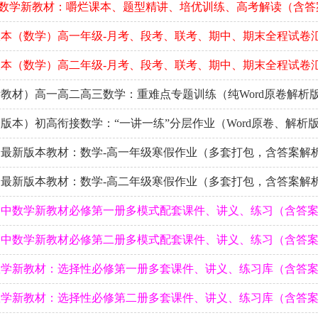
中数学新教材：嚼烂课本、题型精讲、培优训练、高考解读（含答
本（数学）高一年级-月考、段考、联考、期中、期末全程试卷
本（数学）高二年级-月考、段考、联考、期中、期末全程试卷
教材）高一高二高三数学：重难点专题训练（纯Word原卷解析
版本）初高衔接数学：“一讲一练”分层作业（Word原卷、解析
最新版本教材：数学-高一年级寒假作业（多套打包，含答案解
最新版本教材：数学-高二年级寒假作业（多套打包，含答案解
9高中数学新教材必修第一册多模式配套课件、讲义、练习（含答
9高中数学新教材必修第二册多模式配套课件、讲义、练习（含答
9数学新教材：选择性必修第一册多套课件、讲义、练习库（含答
9数学新教材：选择性必修第二册多套课件、讲义、练习库（含答