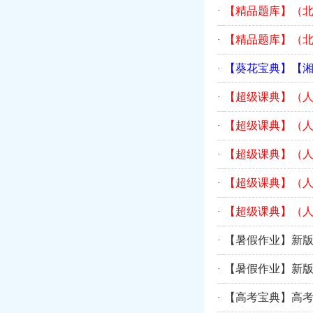
【精品题库】（北
·
【精品题库】（北
·
【葵花宝典】【
·
【超级课典】（人
·
【超级课典】（人
·
【超级课典】（人
·
【超级课典】（人
·
【超级课典】（人
·
【暑假作业】新版
·
【暑假作业】新版
·
【高考宝典】高
·