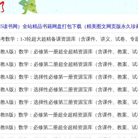
65读书网）全站精品书籍网盘打包下载（精美图文网页版永久珍
考数学：1-3轮超大超精备课资源库（含课件、讲义、试卷、专
人教A版）数学：必修第一册超全超精资源库（含课件、教案、试
人教A版）数学：必修第二册超全超精资源库（含课件、教案、试
人教A版）数学：选择性必修第一册资源宝库（含课件、教案、试
人教A版）数学：选择性必修第二册资源宝库（含课件、教案、试
人教A版）数学：选择性必修第三册资源宝库（含课件、教案、试
教B版）数学：必修第一册超全超精资源库（含课件、教案、试
教B版）数学：必修第二册超全超精资源库（含课件、教案、试