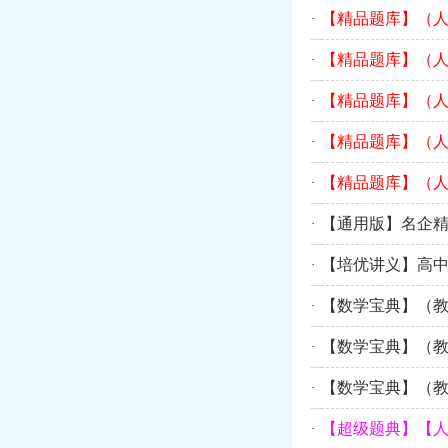
【精品题库】（人
·
【精品题库】（人
·
【精品题库】（人
·
【精品题库】（人
·
【精品题库】（人
·
【通用版】名企精
·
【培优讲义】高中
·
【数学宝典】（教
·
【数学宝典】（教
·
【数学宝典】（教
·
【超级题典】【人
·