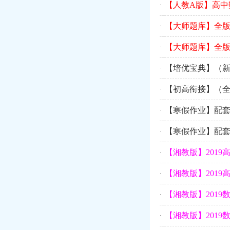
【人教A版】高
·
【大师题库】全版
·
【大师题库】全版
·
【培优宝典】（新
·
【初高衔接】（全
·
【寒假作业】配套
·
【寒假作业】配套
·
【湘教版】201
·
【湘教版】201
·
【湘教版】201
·
【湘教版】201
·