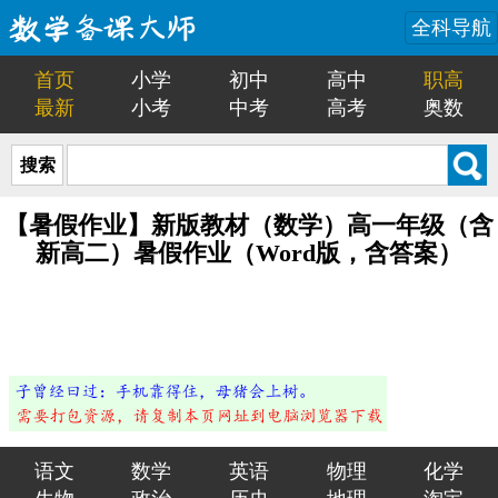
全科导航
首页
小学
初中
高中
职高
最新
小考
中考
高考
奥数
搜索
【暑假作业】新版教材（数学）高一年级（含
新高二）暑假作业（Word版，含答案）
语文
数学
英语
物理
化学