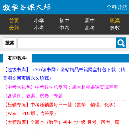
全科导航
首页
小学
初中
高中
职高
最新
小考
中考
高考
奥数
搜索
初中数学
【超级书库】（365读书网）全站精品书籍网盘打包下载（精
美图文网页版永久珍藏）
【中考大礼包】中考数学总复习：超大超精备课资源宝库
（含课件、教案、试卷、专题
【压轴专练】中考压轴题每日一题（数学、物理、化学）
（Word、PDF版，含答案）
【大师题库】全版本（数学）初中七年级-月考、段考、联