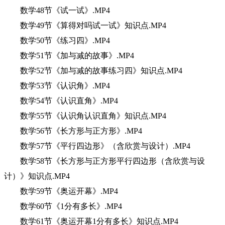
数学48节《试一试》.MP4
数学49节《算得对吗试一试》知识点.MP4
数学50节《练习四》.MP4
数学51节《加与减的故事》.MP4
数学52节《加与减的故事练习四》知识点.MP4
数学53节《认识角》.MP4
数学54节《认识直角》.MP4
数学55节《认识角认识直角》知识点.MP4
数学56节《长方形与正方形》.MP4
数学57节《平行四边形》（含欣赏与设计）.MP4
数学58节《长方形与正方形平行四边形（含欣赏与设
计）》知识点.MP4
数学59节《奥运开幕》.MP4
数学60节《1分有多长》.MP4
数学61节《奥运开幕1分有多长》知识点.MP4