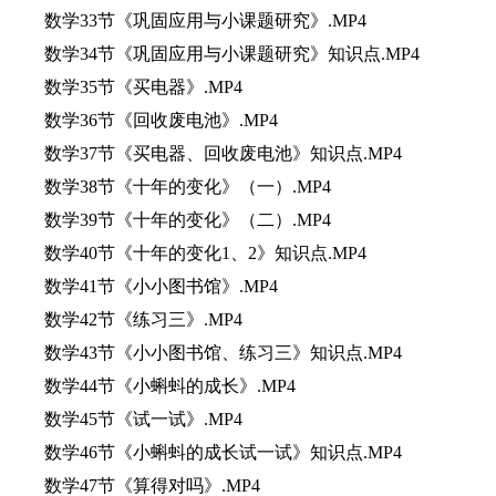
数学33节《巩固应用与小课题研究》.MP4
数学34节《巩固应用与小课题研究》知识点.MP4
数学35节《买电器》.MP4
数学36节《回收废电池》.MP4
数学37节《买电器、回收废电池》知识点.MP4
数学38节《十年的变化》（一）.MP4
数学39节《十年的变化》（二）.MP4
数学40节《十年的变化1、2》知识点.MP4
数学41节《小小图书馆》.MP4
数学42节《练习三》.MP4
数学43节《小小图书馆、练习三》知识点.MP4
数学44节《小蝌蚪的成长》.MP4
数学45节《试一试》.MP4
数学46节《小蝌蚪的成长试一试》知识点.MP4
数学47节《算得对吗》.MP4