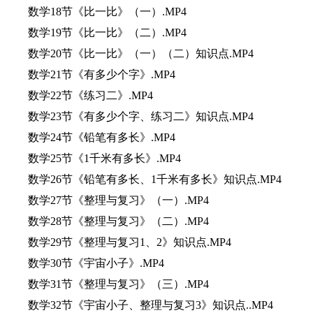
数学18节《比一比》（一）.MP4
数学19节《比一比》（二）.MP4
数学20节《比一比》（一）（二）知识点.MP4
数学21节《有多少个字》.MP4
数学22节《练习二》.MP4
数学23节《有多少个字、练习二》知识点.MP4
数学24节《铅笔有多长》.MP4
数学25节《1千米有多长》.MP4
数学26节《铅笔有多长、1千米有多长》知识点.MP4
数学27节《整理与复习》（一）.MP4
数学28节《整理与复习》（二）.MP4
数学29节《整理与复习1、2》知识点.MP4
数学30节《宇宙小子》.MP4
数学31节《整理与复习》（三）.MP4
数学32节《宇宙小子、整理与复习3》知识点..MP4