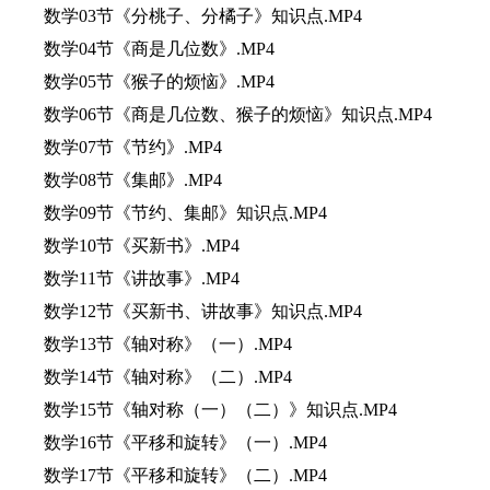
数学03节《分桃子、分橘子》知识点.MP4
数学04节《商是几位数》.MP4
数学05节《猴子的烦恼》.MP4
数学06节《商是几位数、猴子的烦恼》知识点.MP4
数学07节《节约》.MP4
数学08节《集邮》.MP4
数学09节《节约、集邮》知识点.MP4
数学10节《买新书》.MP4
数学11节《讲故事》.MP4
数学12节《买新书、讲故事》知识点.MP4
数学13节《轴对称》（一）.MP4
数学14节《轴对称》（二）.MP4
数学15节《轴对称（一）（二）》知识点.MP4
数学16节《平移和旋转》（一）.MP4
数学17节《平移和旋转》（二）.MP4