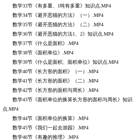
数学33节《有多重、1吨有多重》知识点.MP4
数学34节《避开恶猫的方法》（一）.MP4
数学35节《避开恶猫的方法》（二）.MP4
数学36节《避开恶猫的方法1、2》知识点.MP4
数学37节《什么是面积》.MP4
数学38节《面积单位》.MP4
数学39节《什么是面积、面积单位》知识点.MP4
数学40节《长方形的面积》（一）.MP4
数学41节《长方形的面积》（二）.MP4
数学42节《长方形的面积与周长》.MP4
数学43节《面积单位的换算长方形的面积与周长》知识
点.MP4
数学44节《面积单位的换算》.MP4
数学45节《我们一起去游园》.MP4
数学46节《有趣的推理》.MP4