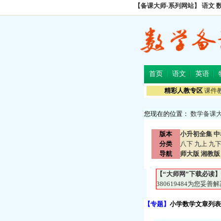
【备课大师-系列网站】
语文
首页
语文
英语
精彩人教专区
课件
您现在的位置：
数学备课
版本
小升初全集
中
分类
八下
九上
九
导航
师大版
湘教版
【“大师网”下载必读】
380619484为您
【专题】
小学数学文章列表