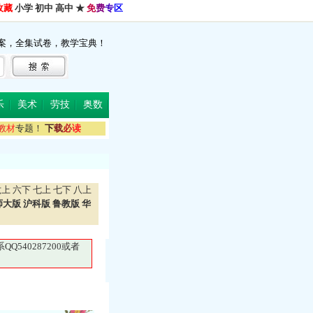
收藏
小学
初中
高中
★
免
费
专
区
案，全集试卷，教学宝典！
乐
美术
劳技
奥数
教
材
专题！
下
载
必
读
六上
六下
七上
七下
八上
师大版
沪科版
鲁教版
华
40287200或者