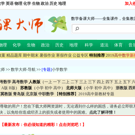
数学
英语
物理
化学
生物
政治
历史
地理
加入
数学备课大师——全集课件，全集教
物理
化学
生物
政治
历史
地理
科学
道法
体育
音
教案
精品题库
期中期末
暑假作业
寒假作业
公益专区
特别推荐
2
0
1
9
高
中
数
学
新
大师
>>
数学大师-导航
>>
[专题]
小学数学
考数学
高考数学
人教版
（
一上
一下
二上
二下
三上
三下
四上
四下
五上
五下
下
A版
B版
）
苏教版
（
小学
初中
高中
）
北师大版
（
小学
初中
高中
）
浙教版
西
冀教版
青岛版
北京版
中职数学
【
特别推荐
】
2019高中新教材专题
尊敬的用户！您在下载大师网资源时，无论遇到什么样的困惑，请务必立即联系QQ5
妥善解决，以免给你造成经济上的损失或者使用中的困难。
点此了解详情！
【最新发布：你必须知道的精彩！点击浏览吧！】