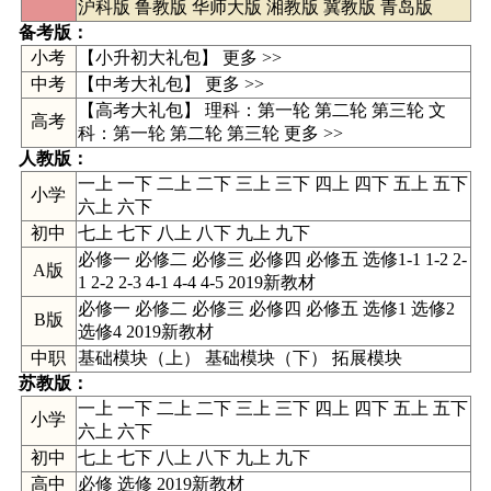
沪科版
鲁教版
华师大版
湘教版
冀教版
青岛版
备考版：
小考
【小升初大礼包】 更多 >>
中考
【
中考大礼包
】
更多 >>
【高考大礼包】 理科：
第一轮
第二轮
第三轮
文
高考
科：
第一轮
第二轮
第三轮
更多 >>
人教版
：
一上
一下
二上
二下
三上
三下
四上
四下
五上
五下
小学
六上
六下
初中
七上
七下
八上
八下
九上
九下
必修一 必修二 必修三 必修四 必修五 选修1-1 1-2 2-
A版
1 2-2 2-3 4-1 4-4 4-5 2019新教材
必修一 必修二 必修三 必修四 必修五 选修1 选修2
B版
选修4 2019新教材
中职
基础模块（上） 基础模块（下） 拓展模块
苏教版
：
一上 一下 二上 二下 三上 三下 四上 四下 五上 五下
小学
六上 六下
初中
七上 七下 八上 八下 九上 九下
高中
必修
选修
2019新教材