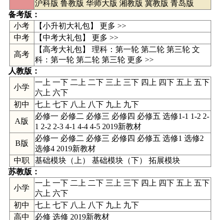
沪科版
鲁教版
华师大版
湘教版
冀教版
青岛版
备考版：
小考
【小升初大礼包】 更多 >>
中考
【
中考大礼包
】
更多 >>
【高考大礼包】 理科：
第一轮
第二轮
第三轮
文
高考
科：
第一轮
第二轮
第三轮
更多 >>
人教版
：
一上
一下
二上
二下
三上
三下
四上
四下
五上
五下
小学
六上
六下
初中
七上
七下
八上
八下
九上
九下
必修一 必修二 必修三 必修四 必修五 选修1-1 1-2 2-
A版
1 2-2 2-3 4-1 4-4 4-5 2019新教材
必修一 必修二 必修三 必修四 必修五 选修1 选修2
B版
选修4 2019新教材
中职
基础模块（上） 基础模块（下） 拓展模块
苏教版
：
一上 一下 二上 二下 三上 三下 四上 四下 五上 五下
小学
六上 六下
初中
七上 七下 八上 八下 九上 九下
高中
必修
选修
2019新教材