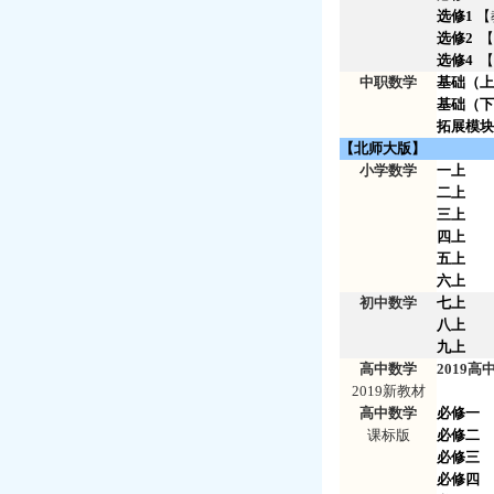
选修1
【
选修2
【
选修4
【
中职数学
基础（上
基础（下
拓展模
【北师大版】
小学数学
一上
二上
三上
四上
五上
六上
初中数学
七上
八上
九上
高中数学
2019
2019新教材
高中数学
必修一
课标版
必修二
必修三
必修四