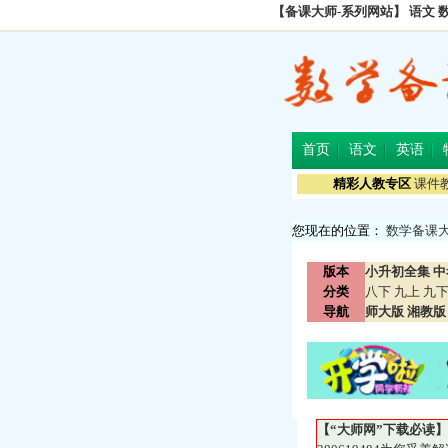
【备课大师-系列网站】
语文
首页
语文
英语
精彩人教专区
课件
您现在的位置：
数学备课
版本
小升初全集
中
分类
八下
九上
九
导航
师大版
湘教版
【“大师网”下载必读】