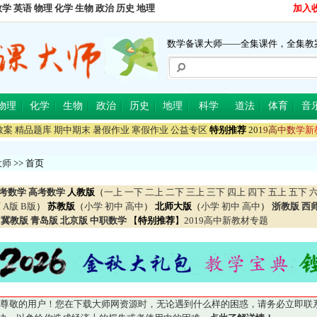
数学
英语
物理
化学
生物
政治
历史
地理
加入
数学备课大师——全集课件，全集教
物理
化学
生物
政治
历史
地理
科学
道法
体育
音
教案
精品题库
期中期末
暑假作业
寒假作业
公益专区
特别推荐
2
0
1
9
高
中
数
学
新
大师
>> 首页
考数学
高考数学
人教版
（
一上
一下
二上
二下
三上
三下
四上
四下
五上
五下
下
A版
B版
）
苏教版
（
小学
初中
高中
）
北师大版
（
小学
初中
高中
）
浙教版
西
冀教版
青岛版
北京版
中职数学
【
特别推荐
】
2019高中新教材专题
尊敬的用户！您在下载大师网资源时，无论遇到什么样的困惑，请务必立即联系QQ5