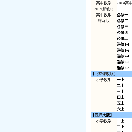
高中数学
2019
2019新教材
高中数学
必修一
课标版
必修二
必修三
必修四
必修五
选修1-1
选修1-2
选修2-1
选修2-2
选修2-3
【
北京课改版
】
小学数学
一上
二上
三上
四上
五上
六上
【西师大版】
小学数学
一上
二上