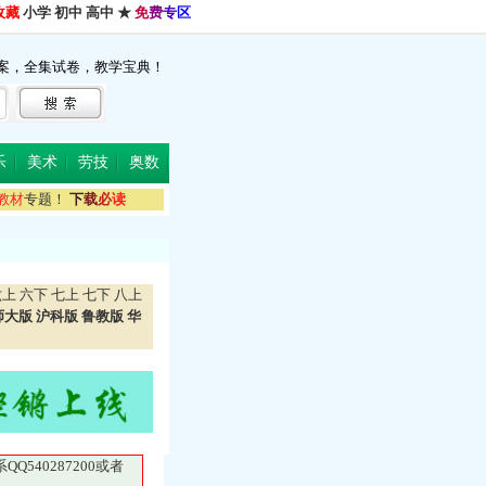
收藏
小学
初中
高中
★
免
费
专
区
案，全集试卷，教学宝典！
乐
美术
劳技
奥数
教
材
专题！
下
载
必
读
六上
六下
七上
七下
八上
师大版
沪科版
鲁教版
华
40287200或者