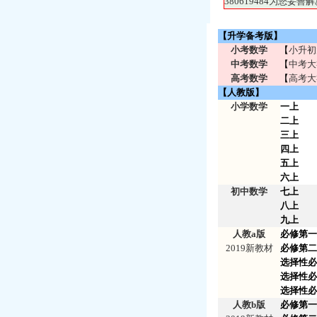
380619484为您
【升学备考版】
小考数学
【
小升初
中考数学
【
中考大
高考数学
【
高考大
【人教版】
小学数学
一上
二上
三上
四上
五上
六上
初中数学
七上
八上
九上
人教a版
必修第一
2019新教材
必修第二
选择性必
选择性必
选择性必
人教b版
必修第一