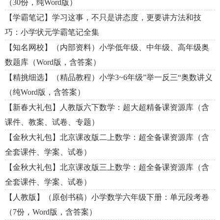
（30份，纯Word版）
【学霸笔记】学习这事，不只是讲态度，更要讲方法和技
巧：小学状元学霸笔记全集
【知名网校】（内部资料）小学低年级、中年级、高年级奥
数题库（Word版，含答案）
【精挑细选】（精品教程）小学3~6年级”举一反三“奥数讲义
（纯Word版，含答案）
【新春大礼包】人教版六下数学：超大超精备课资源库（含
课件、教案、试卷、专题）
【金秋大礼包】北京课改版二上数学：超全备课资源库（含
全套课件、学案、试卷）
【金秋大礼包】北京课改版三上数学：超全备课资源库（含
全套课件、学案、试卷）
【人教版】（原创书稿）小学数学六年级下册：单元段考卷
（7份，Word版，含答案）