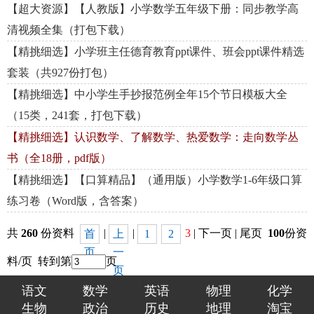
【超大资源】【人教版】小学数学五年级下册：同步教学高
清视频全集（打包下载）
【精挑细选】小学班主任德育教育ppt课件、班会ppt课件精选
套装（共927份打包）
【精挑细选】中小学生手抄报范例全年15个节日模板大全
（15类，241套，打包下载）
【精挑细选】认识数学、了解数学、热爱数学：走向数学丛
书（全18册，pdf版）
【精挑细选】【口算精品】（通用版）小学数学1-6年级口算
练习卷（Word版，含答案）
共
260
份资料
|
|
3
| 下一页 | 尾页
100
份资
首
上
1
2
页
一
料/页 转到第
页
页
语文
数学
英语
物理
化学
生物
政治
历史
地理
淘宝