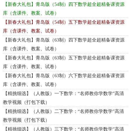
【新春大礼包】青岛版（54制）四下数学超全超精备课资源
库（含课件、教案、试卷）
【新春大礼包】青岛版（54制）五下数学超全超精备课资源
库（含课件、教案、试卷）
【新春大礼包】青岛版（63制）四下数学超全超精备课资源
库（含课件、教案、试卷）
【新春大礼包】青岛版（63制）五下数学超全超精备课资源
库（含课件、教案、试卷）
【新春大礼包】青岛版（63制）六下数学超全超精备课资源
库（含课件、教案、试卷）
【精挑细选】（人教版）一下数学：“名师教你学数学”高清
教学视频（打包下载）
【精挑细选】（人教版）二下数学：“名师教你学数学”高清
教学视频（打包下载）
【精挑细选】（人教版）三下数学：“名师教你学数学”高清