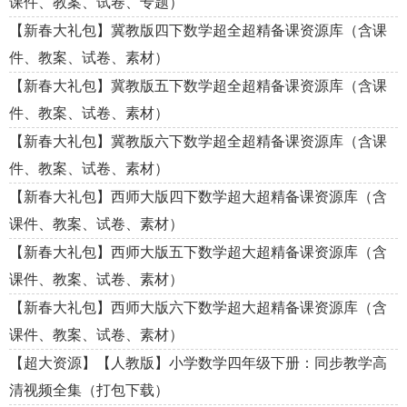
课件、教案、试卷、专题）
【新春大礼包】冀教版四下数学超全超精备课资源库（含课
件、教案、试卷、素材）
【新春大礼包】冀教版五下数学超全超精备课资源库（含课
件、教案、试卷、素材）
【新春大礼包】冀教版六下数学超全超精备课资源库（含课
件、教案、试卷、素材）
【新春大礼包】西师大版四下数学超大超精备课资源库（含
课件、教案、试卷、素材）
【新春大礼包】西师大版五下数学超大超精备课资源库（含
课件、教案、试卷、素材）
【新春大礼包】西师大版六下数学超大超精备课资源库（含
课件、教案、试卷、素材）
【超大资源】【人教版】小学数学四年级下册：同步教学高
清视频全集（打包下载）