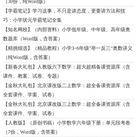
（30份，纯Word版）
【学霸笔记】学习这事，不只是讲态度，更要讲方法和技
巧：小学状元学霸笔记全集
【知名网校】（内部资料）小学低年级、中年级、高年级奥
数题库（Word版，含答案）
【精挑细选】（精品教程）小学3~6年级”举一反三“奥数讲义
（纯Word版，含答案）
【新春大礼包】人教版六下数学：超大超精备课资源库（含
课件、教案、试卷、专题）
【金秋大礼包】北京课改版二上数学：超全备课资源库（含
全套课件、学案、试卷）
【金秋大礼包】北京课改版三上数学：超全备课资源库（含
全套课件、学案、试卷）
【人教版】（原创书稿）小学数学六年级下册：单元段考卷
（7份，Word版，含答案）