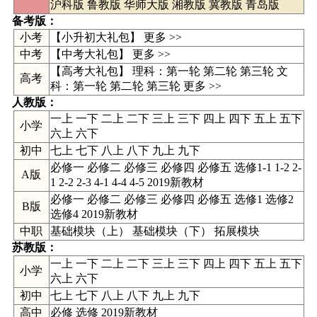
沪科版
鲁教版
华师大版
湘教版
冀教版
青岛版
备考版：
小考
【小升初大礼包】 更多 >>
中考
【
中考大礼包
】
更多 >>
【高考大礼包】 理科：
第一轮
第二轮
第三轮
文
高考
科：
第一轮
第二轮
第三轮
更多 >>
人教版
：
一上
一下
二上
二下
三上
三下
四上
四下
五上
五下
小学
六上
六下
初中
七上
七下
八上
八下
九上
九下
必修一 必修二 必修三 必修四 必修五 选修1-1 1-2 2-
A版
1 2-2 2-3 4-1 4-4 4-5 2019新教材
必修一 必修二 必修三 必修四 必修五 选修1 选修2
B版
选修4 2019新教材
中职
基础模块（上） 基础模块（下） 拓展模块
苏教版
：
一上 一下 二上 二下 三上 三下 四上 四下 五上 五下
小学
六上 六下
初中
七上 七下 八上 八下 九上 九下
高中
必修
选修
2019新教材