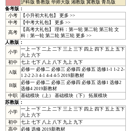
沪科版
鲁教版
华师大版
湘教版
冀教版
青岛版
备考版：
小考
【小升初大礼包】 更多 >>
中考
【
中考大礼包
】
更多 >>
【高考大礼包】 理科：
第一轮
第二轮
第三轮
文
高考
科：
第一轮
第二轮
第三轮
更多 >>
人教版
：
一上
一下
二上
二下
三上
三下
四上
四下
五上
五下
小学
六上
六下
初中
七上
七下
八上
八下
九上
九下
必修一 必修二 必修三 必修四 必修五 选修1-1 1-2 2-
A版
1 2-2 2-3 4-1 4-4 4-5 2019新教材
必修一 必修二 必修三 必修四 必修五 选修1 选修2
B版
选修4 2019新教材
中职
基础模块（上） 基础模块（下） 拓展模块
苏教版
：
一上 一下 二上 二下 三上 三下 四上 四下 五上 五下
小学
六上 六下
初中
七上 七下 八上 八下 九上 九下
高中
必修
选修
2019新教材