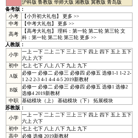
沪科版
鲁教版
华师大版
湘教版
冀教版
青岛版
备考版：
小考
【小升初大礼包】 更多 >>
中考
【
中考大礼包
】
更多 >>
【高考大礼包】 理科：
第一轮
第二轮
第三轮
文
高考
科：
第一轮
第二轮
第三轮
更多 >>
人教版
：
一上
一下
二上
二下
三上
三下
四上
四下
五上
五下
小学
六上
六下
初中
七上
七下
八上
八下
九上
九下
必修一 必修二 必修三 必修四 必修五 选修1-1 1-2 2-
A版
1 2-2 2-3 4-1 4-4 4-5 2019新教材
必修一 必修二 必修三 必修四 必修五 选修1 选修2
B版
选修4 2019新教材
中职
基础模块（上） 基础模块（下） 拓展模块
苏教版
：
一上 一下 二上 二下 三上 三下 四上 四下 五上 五下
小学
六上 六下
初中
七上 七下 八上 八下 九上 九下
高中
必修
选修
2019新教材