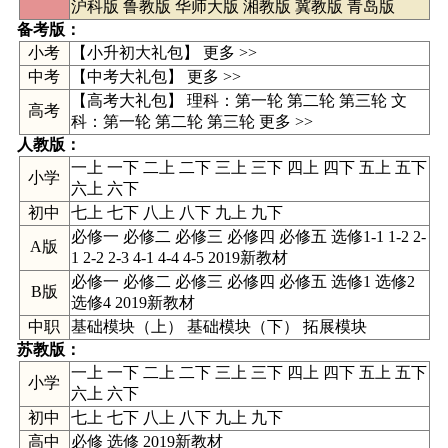
沪科版
鲁教版
华师大版
湘教版
冀教版
青岛版
备考版：
小考
【小升初大礼包】 更多 >>
中考
【
中考大礼包
】
更多 >>
【高考大礼包】 理科：
第一轮
第二轮
第三轮
文
高考
科：
第一轮
第二轮
第三轮
更多 >>
人教版
：
一上
一下
二上
二下
三上
三下
四上
四下
五上
五下
小学
六上
六下
初中
七上
七下
八上
八下
九上
九下
必修一 必修二 必修三 必修四 必修五 选修1-1 1-2 2-
A版
1 2-2 2-3 4-1 4-4 4-5 2019新教材
必修一 必修二 必修三 必修四 必修五 选修1 选修2
B版
选修4 2019新教材
中职
基础模块（上） 基础模块（下） 拓展模块
苏教版
：
一上 一下 二上 二下 三上 三下 四上 四下 五上 五下
小学
六上 六下
初中
七上 七下 八上 八下 九上 九下
高中
必修
选修
2019新教材