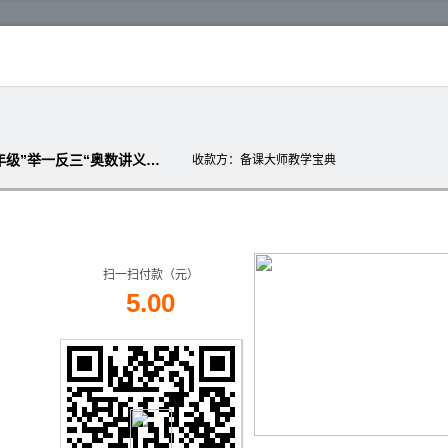
【精挑细选】（精品教程）小学3~6年级”举一反三“奥数讲义（纯Word版，含答案）
收款方
：备课大师教学宝典
扫一扫付款（元）
5.00