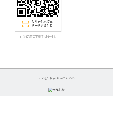
打开手机支付宝
扫一扫继续付款
首次使用请下载手机支付宝
ICP证：合字B2-20190046
excashier-54-7591